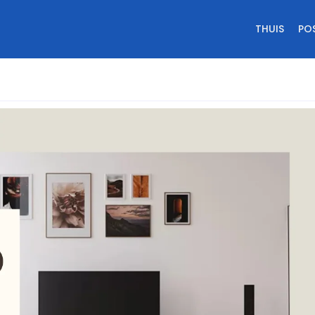
THUIS
PO