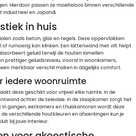
ngen. Hierdoor passen ze moeiteloos binnen verschillende
t industrieel en Japandi.
stiek in huis
len zoals beton, glas en tegels. Deze oppervlakken
l of rumoerig kan klinken. Een lattenwand met vilt helpt
absorbeert geluid terwijl de houten lamellen
en prettiger geluidsniveau. Vooral in woonkamers,
een merkbaar verschil maken in dagelijks comfort.
oor iedere woonruimte
akt deze geschikt voor vrijwel elke ruimte. In de
twand achter de televisie. In de slaapkamer zorgt het
k in gangen, eetkamers en thuiskantoren wordt deze
 de verschillende houtkleuren en afwerkingen kun je
t bij jouw interieur.
en voor akoestische