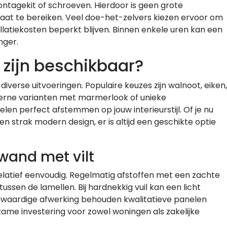
tagekit of schroeven. Hierdoor is geen grote
at te bereiken. Veel doe-het-zelvers kiezen ervoor om
llatiekosten beperkt blijven. Binnen enkele uren kan een
nger.
n zijn beschikbaar?
iverse uitvoeringen. Populaire keuzes zijn walnoot, eiken,
oderne varianten met marmerlook of unieke
en perfect afstemmen op jouw interieurstijl. Of je nu
en strak modern design, er is altijd een geschikte optie
wand met vilt
elatief eenvoudig. Regelmatig afstoffen met een zachte
ssen de lamellen. Bij hardnekkig vuil kan een licht
gwaardige afwerking behouden kwalitatieve panelen
rzame investering voor zowel woningen als zakelijke