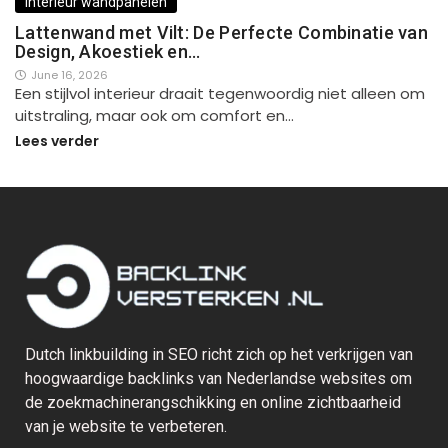
Interieur wandpanelen
Lattenwand met Vilt: De Perfecte Combinatie van
Design, Akoestiek en…
June 16, 2026
Een stijlvol interieur draait tegenwoordig niet alleen om
uitstraling, maar ook om comfort en…
Lees verder
Dutch linkbuilding in SEO richt zich op het verkrijgen van
hoogwaardige backlinks van Nederlandse websites om
de zoekmachinerangschikking en online zichtbaarheid
van je website te verbeteren.