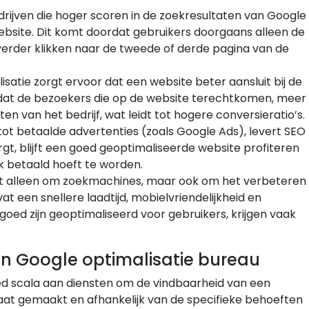
edrijven die hoger scoren in de zoekresultaten van Google
website. Dit komt doordat gebruikers doorgaans alleen de
 verder klikken naar de tweede of derde pagina van de
isatie zorgt ervoor dat een website beter aansluit bij de
t dat de bezoekers die op de website terechtkomen, meer
en van het bedrijf, wat leidt tot hogere conversieratio’s.
g tot betaalde advertenties (zoals Google Ads), levert SEO
gt, blijft een goed geoptimaliseerde website profiteren
k betaald hoeft te worden.
iet alleen om zoekmachines, maar ook om het verbeteren
t een snellere laadtijd, mobielvriendelijkheid en
 goed zijn geoptimaliseerd voor gebruikers, krijgen vaak
n Google optimalisatie bureau
ed scala aan diensten om de vindbaarheid van een
aat gemaakt en afhankelijk van de specifieke behoeften