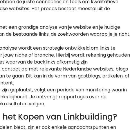
 hebben de juiste connecties en tools om kwalitatieve
dse websites. Het proces bestaat meestal uit de
met een grondige analyse van je website en je huidige
 van de bestaande links, de zoekwoorden waarop je je richt
 analyse wordt een strategie ontwikkeld om links te
oor jouw niche of branche. Hierbij wordt rekening gehouden
tes waarvan de backlinks afkomstig zijn.
 contact op met relevante Nederlandse websites, blogs
e gaan. Dit kan in de vorm van gastblogs, artikelen, of
ontent.
s zijn geplaatst, volgt een periode van monitoring waarin
nks bijhoudt. Je ontvangt rapportages over de
ekresultaten volgen.
j het Kopen van Linkbuilding?
delen biedt, zijn er ook enkele aandachtspunten en