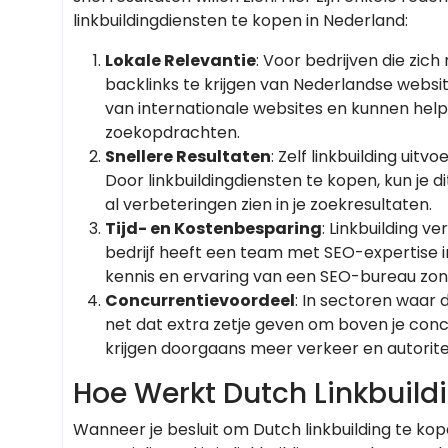
linkbuildingdiensten te kopen in Nederland:
Lokale Relevantie
: Voor bedrijven die zic
backlinks te krijgen van Nederlandse website
van internationale websites en kunnen hel
zoekopdrachten.
Snellere Resultaten
: Zelf linkbuilding ui
Door linkbuildingdiensten te kopen, kun je
al verbeteringen zien in je zoekresultaten.
Tijd- en Kostenbesparing
: Linkbuilding ve
bedrijf heeft een team met SEO-expertise in 
kennis en ervaring van een SEO-bureau zonde
Concurrentievoordeel
: In sectoren waar 
net dat extra zetje geven om boven je concur
krijgen doorgaans meer verkeer en autoritei
Hoe Werkt Dutch Linkbuild
Wanneer je besluit om Dutch linkbuilding te k