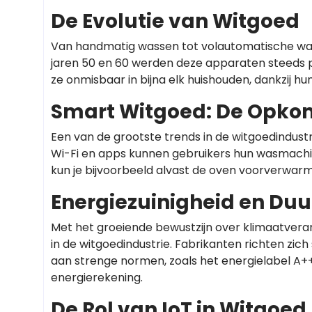
De Evolutie van Witgoed
Van handmatig wassen tot volautomatische was
jaren 50 en 60 werden deze apparaten steeds po
ze onmisbaar in bijna elk huishouden, dankzij hu
Smart Witgoed: De Opko
Een van de grootste trends in de witgoedindus
Wi-Fi en apps kunnen gebruikers hun wasmachi
kun je bijvoorbeeld alvast de oven voorverwarme
Energiezuinigheid en Du
Met het groeiende bewustzijn over klimaatver
in de witgoedindustrie. Fabrikanten richten zi
aan strenge normen, zoals het energielabel A+++
energierekening.
De Rol van IoT in Witgoed