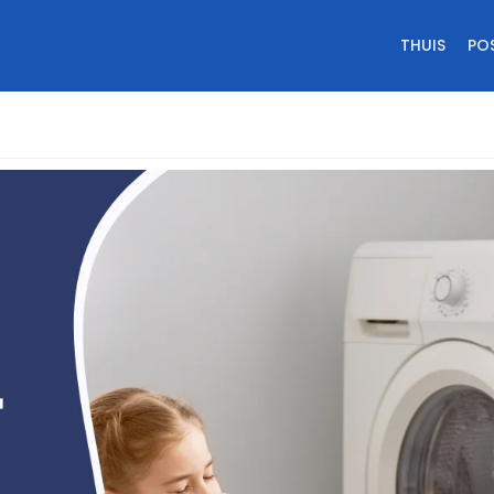
THUIS
PO