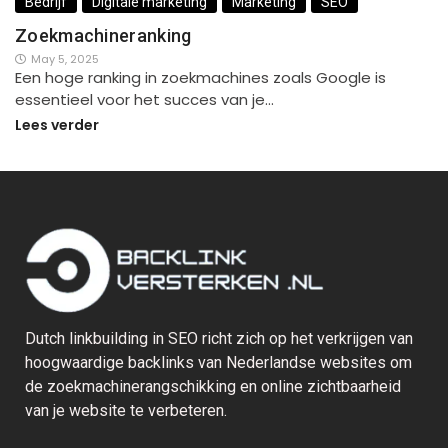
Bedrijf
Digitale marketing
Marketing
SEO
Zoekmachineranking
May 5, 2025
Een hoge ranking in zoekmachines zoals Google is
essentieel voor het succes van je…
Lees verder
Dutch linkbuilding in SEO richt zich op het verkrijgen van
hoogwaardige backlinks van Nederlandse websites om
de zoekmachinerangschikking en online zichtbaarheid
van je website te verbeteren.