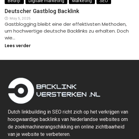
Bedrijf
Digitale marketing
Marketing
SEO
Deutscher Gastblog Backlink
May 5, 2025
Gastblogging bleibt eine der effektivsten Methoden,
um hochwertige deutsche Backlinks zu erhalten. Doch
wie…
Lees verder
Dutch linkbuilding in SEO richt zich op het verkrijgen van
hoogwaardige backlinks van Nederlandse websites om
de zoekmachinerangschikking en online zichtbaarheid
van je website te verbeteren.