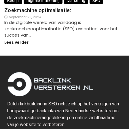
Bedrijf
Digitale marketing
Marketing
SEO
Zoekmachine optimalisatie:
September 29, 2024
In de digitale wereld van vandaag is
zoekmachineoptimalisatie (SEO) essentieel voor het
succes van…
Lees verder
Dutch linkbuilding in SEO richt zich op het verkrijgen van
hoogwaardige backlinks van Nederlandse websites om
de zoekmachinerangschikking en online zichtbaarheid
van je website te verbeteren.